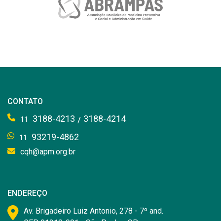
CONTATO
3188-4213
3188-4214
/
11
93219-4862
11
cqh@apm.org.br
ENDEREÇO
Av. Brigadeiro Luiz Antonio, 278 - 7º and.