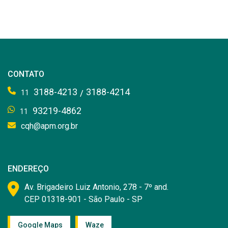
CONTATO
3188-4213
3188-4214
/
11
93219-4862
11
cqh@apm.org.br
ENDEREÇO
Av. Brigadeiro Luiz Antonio, 278 - 7º and.
CEP 01318-901 - São Paulo - SP
Google Maps
Waze