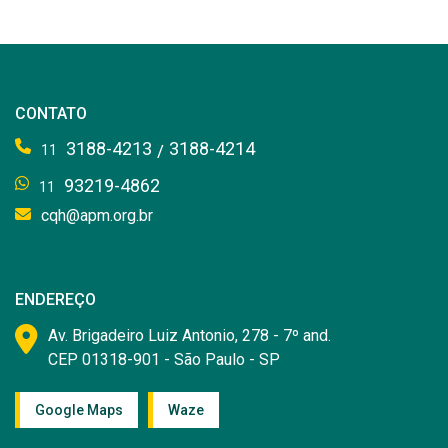
CONTATO
3188-4213
3188-4214
/
11
93219-4862
11
cqh@apm.org.br
ENDEREÇO
Av. Brigadeiro Luiz Antonio, 278 - 7º and.
CEP 01318-901 - São Paulo - SP
Google Maps
Waze