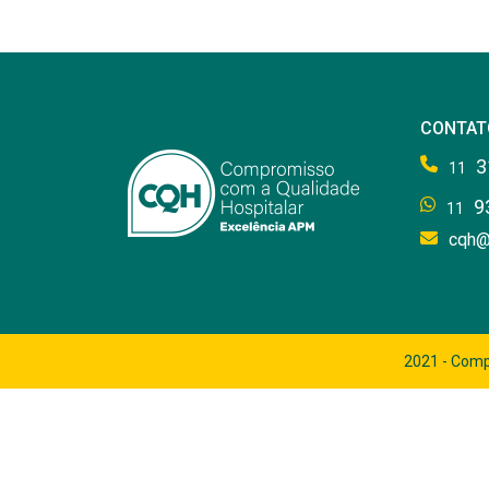
CONTAT
3
11
9
11
cqh@
2021 - Comp