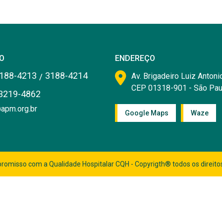
O
ENDEREÇO
188-4213
3188-4214
/
Av. Brigadeiro Luiz Antonio
CEP 01318-901 - São Pau
3219-4862
apm.org.br
Google Maps
Waze
romisso com a Qualidade Hospitalar CQH - Copyrigth® todos os direito