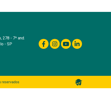
, 278 - 7º and.
lo - SP
s reservados