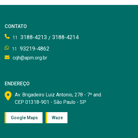
CONTATO
3188-4213
3188-4214
/
11
93219-4862
11
cqh@apm.org.br
ENDEREÇO
Av. Brigadeiro Luiz Antonio, 278 - 7º and.
CEP 01318-901 - São Paulo - SP
Google Maps
Waze