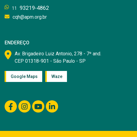
93219-4862
11
cqh@apm.org.br
ENDEREÇO
Av. Brigadeiro Luiz Antonio, 278 - 7º and.
CEP 01318-901 - São Paulo - SP
Google Maps
Waze