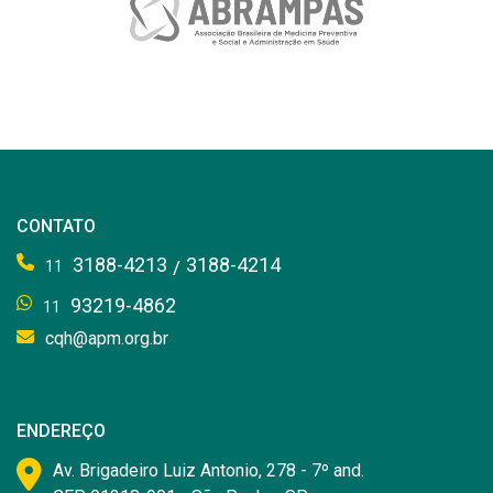
CONTATO
3188-4213
3188-4214
/
11
93219-4862
11
cqh@apm.org.br
ENDEREÇO
Av. Brigadeiro Luiz Antonio, 278 - 7º and.