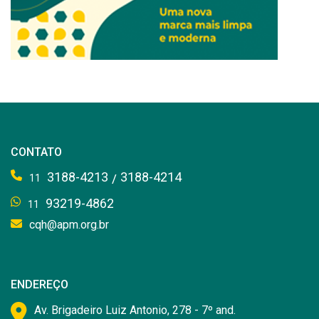
CONTATO
3188-4213
3188-4214
/
11
93219-4862
11
cqh@apm.org.br
ENDEREÇO
Av. Brigadeiro Luiz Antonio, 278 - 7º and.