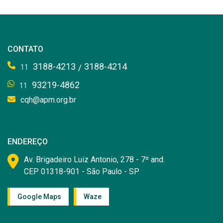
CONTATO
3188-4213
3188-4214
/
11
93219-4862
11
cqh@apm.org.br
ENDEREÇO
Av. Brigadeiro Luiz Antonio, 278 - 7º and.
CEP 01318-901 - São Paulo - SP
Google Maps
Waze