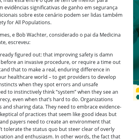
 mas está entre o que se tem de melhor para
m evidências significativas de ganho em segurança
dicionais sobre este cenário podem ser lidas também
ty for All Populations.
imes, e Bob Wachter, considerado o pai da Medicina
te, escreveu:
already figured out: that improving safety is damn
 before an invasive procedure, or require a time out
and that to make a real, enduring difference in
our healthcare world – to get providers to develop
instincts when they spot errors and unsafe
ed to instinctively think “system” when they see an
recy, even when that’s hard to do. Organizations
ies and sharing data. They need to embrace evidence-
eptical of practices that seem like good ideas but
s and payers need to create an environment that
’t tolerate the status quo but steer clear of overly
ation and enthusiasm. In other words, the fact that