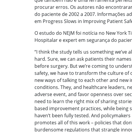
que também não é uma ferramenta perfeita,
procurar erros. Os autores não encontrara
do paciente de 2002 a 2007. Informações a
em Progress Slows in Improving Patient Safe
O estudo do NEJM foi notícia no New York T
Hospitalar e expert em segurança do pacien
“I think the study tells us something we’ve 
hard. Sure, we can ask patients their names
before surgery. But we’re coming to underst
safety, we have to transform the culture of 
new ways of talking to each other and new 
conditions. They, and healthcare leaders, ne
adverse event, and favor openness over sec
need to learn the right mix of sharing stor
based improvement practices, while being sk
haven’t been fully tested. And policymaker
promotes all of this work – policies that don
burdensome regulations that strangle innov