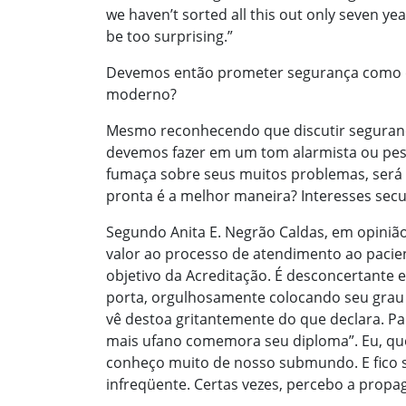
we haven’t sorted all this out only seven ye
be too surprising.”
Devemos então prometer segurança como
moderno?
Mesmo reconhecendo que discutir seguranç
devemos fazer em um tom alarmista ou pes
fumaça sobre seus muitos problemas, será 
pronta é a melhor maneira? Interesses sec
Segundo Anita E. Negrão Caldas, em opinião 
valor ao processo de atendimento ao pacie
objetivo da Acreditação. É desconcertante 
porta, orgulhosamente colocando seu grau 
vê destoa gritantemente do que declara. P
mais ufano comemora seu diploma”. Eu, que 
conheço muito de nosso submundo. E fico s
infreqüente. Certas vezes, percebo a prop