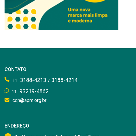
CONTATO
3188-4213
3188-4214
/
11
93219-4862
11
cqh@apm.org.br
ENDEREÇO