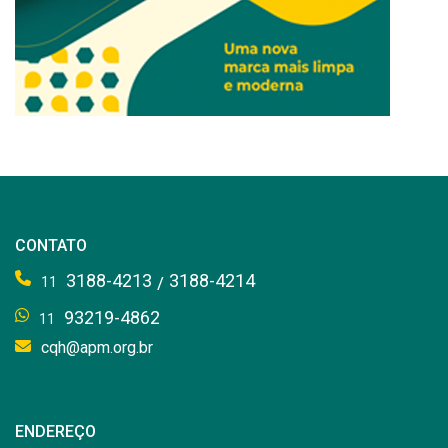
CONTATO
3188-4213
3188-4214
/
11
93219-4862
11
cqh@apm.org.br
ENDEREÇO