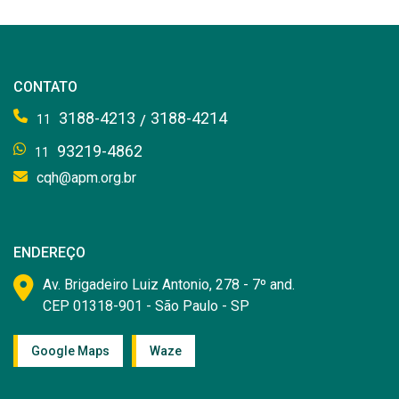
CONTATO
3188-4213
3188-4214
/
11
93219-4862
11
cqh@apm.org.br
ENDEREÇO
Av. Brigadeiro Luiz Antonio, 278 - 7º and.
CEP 01318-901 - São Paulo - SP
Google Maps
Waze