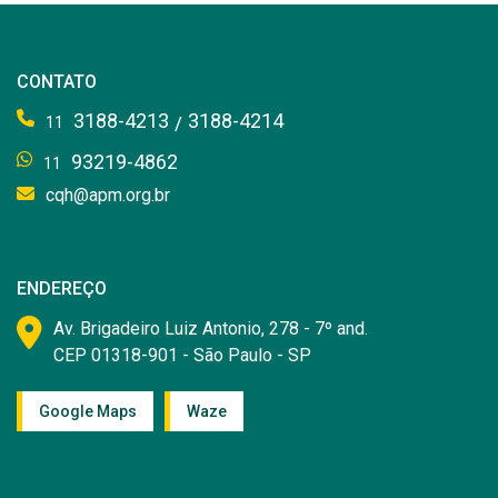
CONTATO
3188-4213
3188-4214
/
11
93219-4862
11
cqh@apm.org.br
ENDEREÇO
Av. Brigadeiro Luiz Antonio, 278 - 7º and.
CEP 01318-901 - São Paulo - SP
Google Maps
Waze