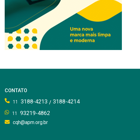
CONTATO
3188-4213
3188-4214
/
11
93219-4862
11
cqh@apm.org.br