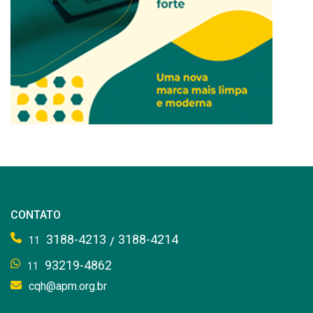
CONTATO
3188-4213
3188-4214
/
11
93219-4862
11
cqh@apm.org.br