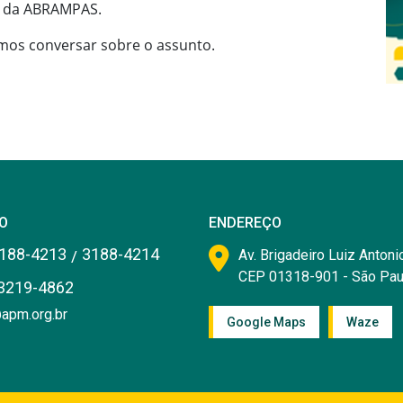
e da ABRAMPAS.
vamos conversar sobre o assunto.
O
ENDEREÇO
188-4213
3188-4214
/
Av. Brigadeiro Luiz Antonio
CEP 01318-901 - São Pau
3219-4862
apm.org.br
Google Maps
Waze