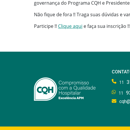
governança do Programa CQH e President
Não fique de fora !! Traga suas dúvidas e 
Participe !!
Clique aqui
e faça sua inscrição !!
CONTAT
3
11
9
11
cqh@