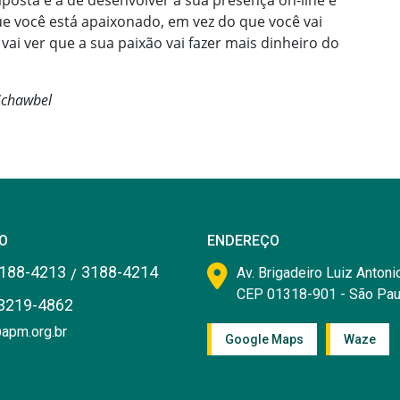
posta é a de desenvolver a sua presença on-line e
e você está apaixonado, em vez do que você vai
vai ver que a sua paixão vai fazer mais dinheiro do
 Schawbel
O
ENDEREÇO
188-4213
3188-4214
/
Av. Brigadeiro Luiz Antonio
CEP 01318-901 - São Pau
3219-4862
apm.org.br
Google Maps
Waze