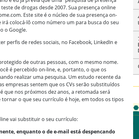
no e eu já previa que uma “pesquisa de presença
 teste de drogas desde 2007. Sua presença online
nome.com. Este site é o núcleo de sua presença on-
que irá colocá-lô como número um para busca do seu
o o Google.
er perfis de redes sociais, no Facebook, LinkedIn e
á protegido de outras pessoas, com o mesmo nome.
ê é percebido on-line, e, portanto, o que os
uando realizar uma pesquisa. Um estudo recente da
as empresas sentem que os CVs serão substituídos
o é que nos próximos dez anos, a retomada será
tornar o que seu currículo é hoje, em todos os tipos
ine vai substituir o seu currículo:
amente, enquanto o de e-mail está despencando