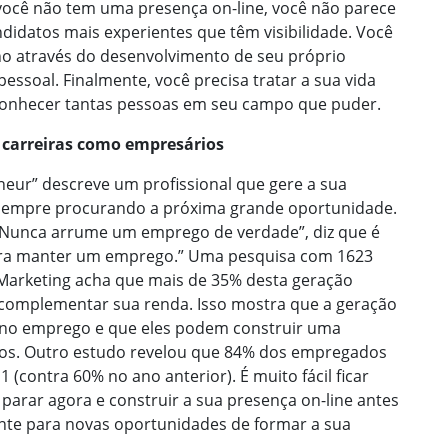
 você não tem uma presença on-line, você não parece
ndidatos mais experientes que têm visibilidade. Você
lho através do desenvolvimento de seu próprio
pessoal. Finalmente, você precisa tratar a sua vida
conhecer tantas pessoas em seu campo que puder.
s carreiras como empresários
neur” descreve um profissional que gere a sua
sempre procurando a próxima grande oportunidade.
o “Nunca arrume um emprego de verdade”, diz que é
para manter um emprego.” Uma pesquisa com 1623
Marketing acha que mais de 35% desta geração
 complementar sua renda. Isso mostra que a geração
 no emprego e que eles podem construir uma
ios. Outro estudo revelou que 84% dos empregados
contra 60% no ano anterior). É muito fácil ficar
 parar agora e construir a sua presença on-line antes
ente para novas oportunidades de formar a sua