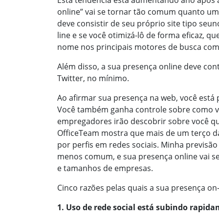
Esta tendência está aumentando ano após a
online” vai se tornar tão comum quanto um
deve consistir de seu próprio site tipo seu
line e se você otimizá-lô de forma eficaz, 
nome nos principais motores de busca com
Além disso, a sua presença online deve cont
Twitter, no mínimo.
Ao afirmar sua presença na web, você est
Você também ganha controle sobre como voc
empregadores irão descobrir sobre você q
OfficeTeam mostra que mais de um terço d
por perfis em redes sociais. Minha previsã
menos comum, e sua presença online vai se 
e tamanhos de empresas.
Cinco razões pelas quais a sua presença on-l
1. Uso de rede social está subindo rapid