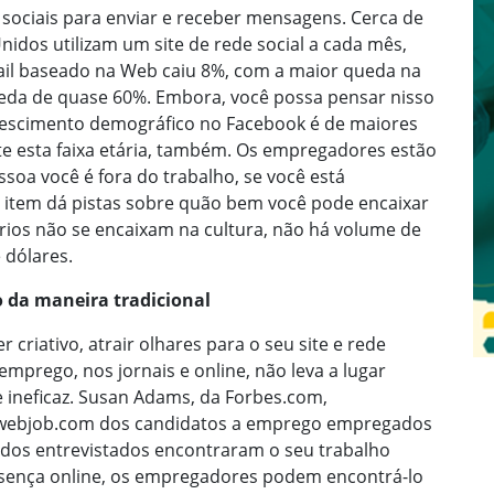
sociais para enviar e receber mensagens. Cerca de
idos utilizam um site de rede social a cada mês,
ail baseado na Web caiu 8%, com a maior queda na
ueda de quase 60%. Embora, você possa pensar nisso
rescimento demográfico no Facebook é de maiores
te esta faixa etária, também. Os empregadores estão
ssoa você é fora do trabalho, se você está
 item dá pistas sobre quão bem você pode encaixar
rios não se encaixam na cultura, não há volume de
 dólares.
 da maneira tradicional
 criativo, atrair olhares para o seu site e rede
prego, nos jornais e online, não leva a lugar
ineficaz. Susan Adams, da Forbes.com,
a webjob.com dos candidatos a emprego empregados
dos entrevistados encontraram o seu trabalho
resença online, os empregadores podem encontrá-lo