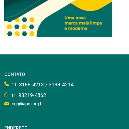
CONTATO
3188-4213
3188-4214
/
11
93219-4862
11
cqh@apm.org.br
ENDEREÇO