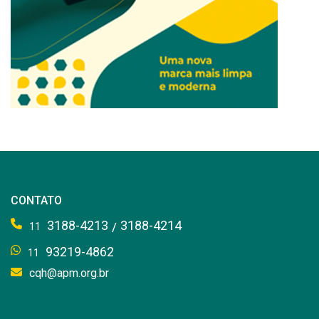
CONTATO
3188-4213
3188-4214
/
11
93219-4862
11
cqh@apm.org.br