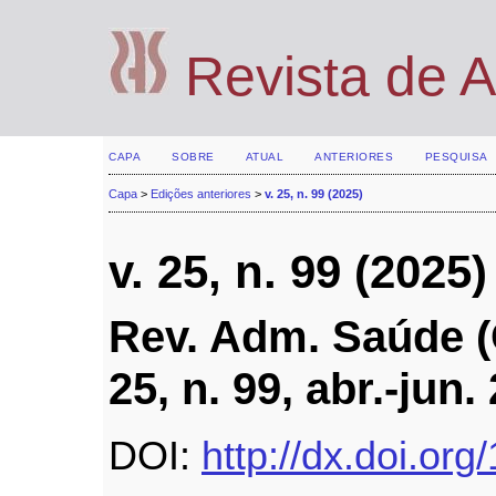
Revista de 
CAPA
SOBRE
ATUAL
ANTERIORES
PESQUISA
Capa
>
Edições anteriores
>
v. 25, n. 99 (2025)
v. 25, n. 99 (2025)
Rev. Adm. Saúde (O
25, n. 99, abr.-jun.
DOI:
http://dx.doi.or