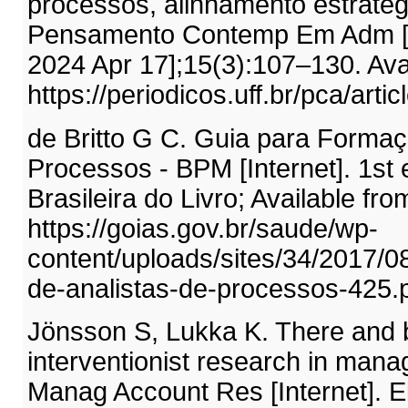
processos, alinhamento estraté
Pensamento Contemp Em Adm [Int
2024 Apr 17];15(3):107–130. Avai
https://periodicos.uff.br/pca/arti
de Britto G C. Guia para Formaç
Processos - BPM [Internet]. 1st
Brasileira do Livro; Available fro
https://goias.gov.br/saude/wp-
content/uploads/sites/34/2017/08
de-analistas-de-processos-425.p
Jönsson S, Lukka K. There and 
interventionist research in man
Manag Account Res [Internet]. El