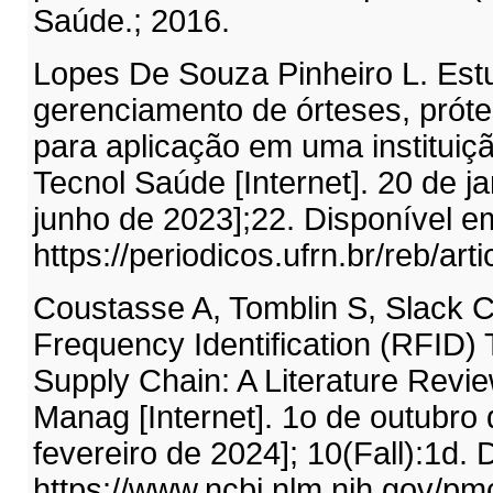
Saúde.; 2016.
Lopes De Souza Pinheiro L. Est
gerenciamento de órteses, próte
para aplicação em uma instituiç
Tecnol Saúde [Internet]. 20 de j
junho de 2023];22. Disponível e
https://periodicos.ufrn.br/reb/art
Coustasse A, Tomblin S, Slack C
Frequency Identification (RFID) 
Supply Chain: A Literature Revie
Manag [Internet]. 1o de outubro 
fevereiro de 2024]; 10(Fall):1d. 
https://www.ncbi.nlm.nih.gov/p