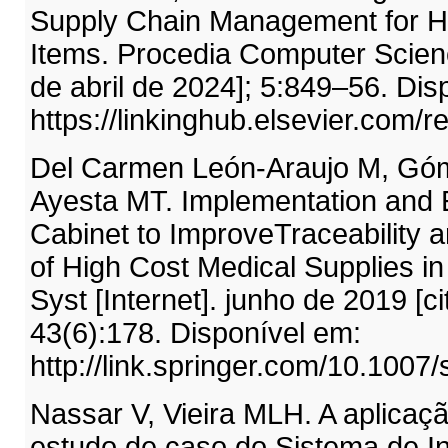
Supply Chain Management for H
Items. Procedia Computer Science
de abril de 2024]; 5:849–56. Dis
https://linkinghub.elsevier.com/
Del Carmen León-Araujo M, Gómez
Ayesta MT. Implementation and 
Cabinet to ImproveTraceability a
of High Cost Medical Supplies in
Syst [Internet]. junho de 2019 [c
43(6):178. Disponível em:
http://link.springer.com/10.100
Nassar V, Vieira MLH. A aplicaç
estudo de caso do Sistema de In