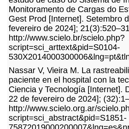
Monitoramento de Cargas do Est
Gest Prod [Internet]. Setembro d
fevereiro de 2024]; 21(3):520–3
http://www.scielo.br/scielo.php?
script=sci_arttext&pid=S0104-
530X2014000300006&lng=pt&tl
Nassar V, Vieira M. La rastreabil
paciente en el hospital con la t
Ciencia y Tecnología [Internet].
22 de fevereiro de 2024]; (32):1
http://www.scielo.org.ar/scielo.p
script=sci_abstract&pid=S1851-
75872019000200007&lng=es&nr