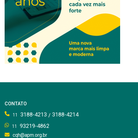
CONTATO
3188-4213
3188-4214
/
11
93219-4862
11
cqh@apm.org.br