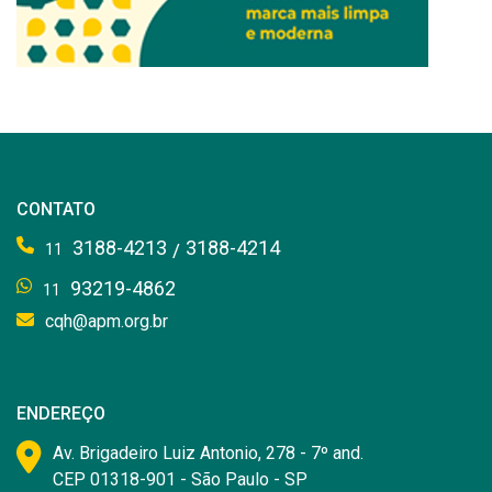
CONTATO
3188-4213
3188-4214
/
11
93219-4862
11
cqh@apm.org.br
ENDEREÇO
Av. Brigadeiro Luiz Antonio, 278 - 7º and.
CEP 01318-901 - São Paulo - SP