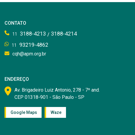
CONTATO
3188-4213
3188-4214
/
11
93219-4862
11
cqh@apm.org.br
ENDEREÇO
Av. Brigadeiro Luiz Antonio, 278 - 7º and.
CEP 01318-901 - São Paulo - SP
Google Maps
Waze