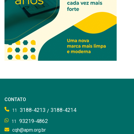
CONTATO
3188-4213
3188-4214
/
11
93219-4862
11
cqh@apm.org.br