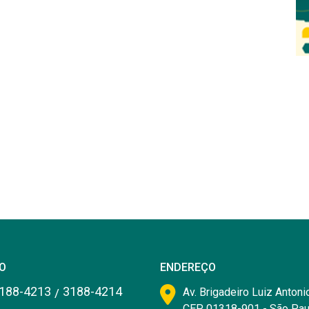
O
ENDEREÇO
188-4213
3188-4214
/
Av. Brigadeiro Luiz Antonio
CEP 01318-901 - São Pau