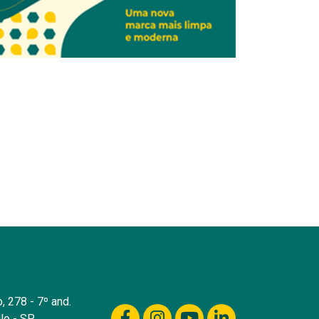
, 278 - 7º and.
lo - SP