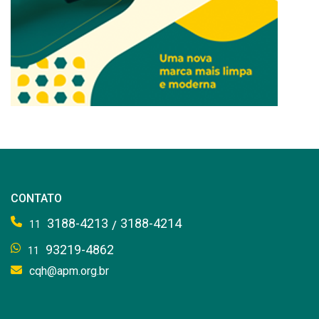
CONTATO
3188-4213
3188-4214
/
11
93219-4862
11
cqh@apm.org.br