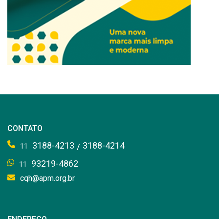
CONTATO
3188-4213
3188-4214
/
11
93219-4862
11
cqh@apm.org.br