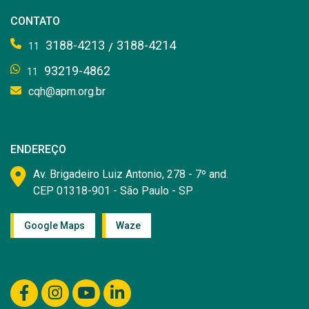
CONTATO
3188-4213
3188-4214
/
11
93219-4862
11
cqh@apm.org.br
ENDEREÇO
Av. Brigadeiro Luiz Antonio, 278 - 7º and.
CEP 01318-901 - São Paulo - SP
Google Maps
Waze