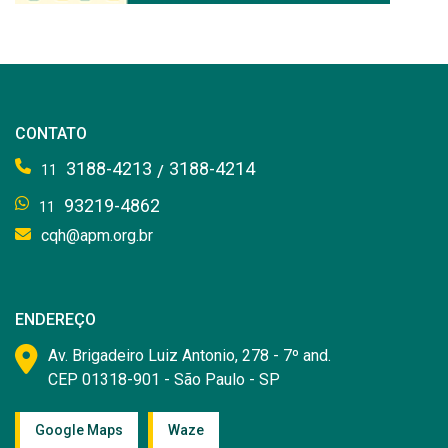
CONTATO
3188-4213
3188-4214
/
11
93219-4862
11
cqh@apm.org.br
ENDEREÇO
Av. Brigadeiro Luiz Antonio, 278 - 7º and.
CEP 01318-901 - São Paulo - SP
Google Maps
Waze