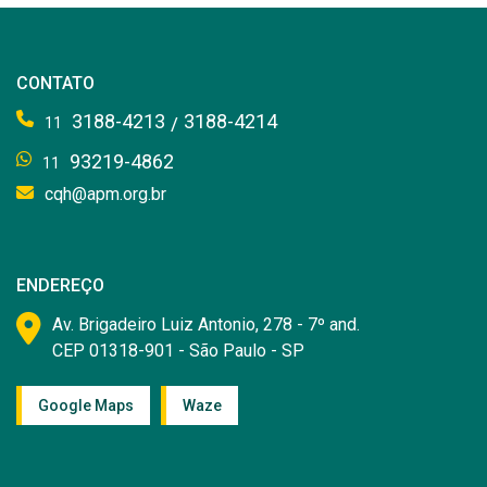
CONTATO
3188-4213
3188-4214
/
11
93219-4862
11
cqh@apm.org.br
ENDEREÇO
Av. Brigadeiro Luiz Antonio, 278 - 7º and.
CEP 01318-901 - São Paulo - SP
Google Maps
Waze