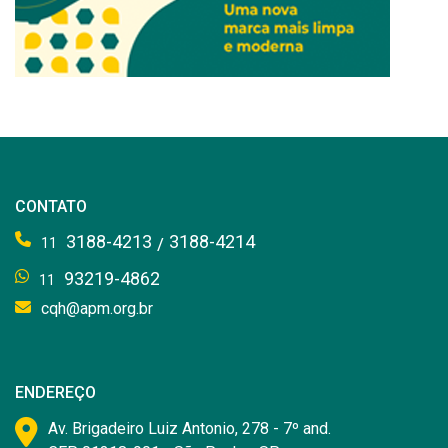
CONTATO
3188-4213
3188-4214
/
11
93219-4862
11
cqh@apm.org.br
ENDEREÇO
Av. Brigadeiro Luiz Antonio, 278 - 7º and.