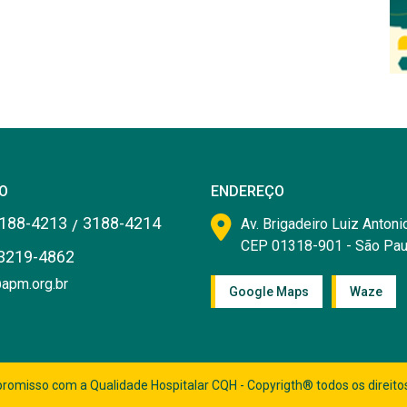
O
ENDEREÇO
188-4213
3188-4214
/
Av. Brigadeiro Luiz Antonio
CEP 01318-901 - São Pau
3219-4862
apm.org.br
Google Maps
Waze
romisso com a Qualidade Hospitalar CQH - Copyrigth® todos os direito