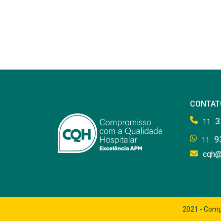
CONTAT
3
11
9
11
cqh@
2021 - Comp