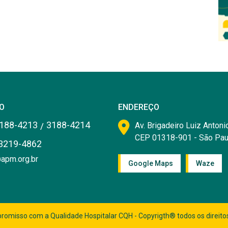
O
ENDEREÇO
188-4213
3188-4214
/
Av. Brigadeiro Luiz Antonio
CEP 01318-901 - São Pau
3219-4862
apm.org.br
Google Maps
Waze
romisso com a Qualidade Hospitalar CQH - Copyrigth® todos os direito