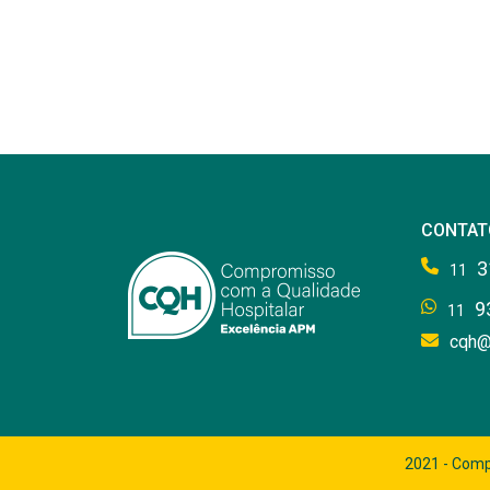
CONTAT
3
11
9
11
cqh@
2021 - Comp