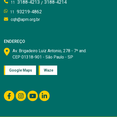
3188-4213
3188-4214
/
11
93219-4862
11
cqh@apm.org.br
ENDEREÇO
Av. Brigadeiro Luiz Antonio, 278 - 7º and.
CEP 01318-901 - São Paulo - SP
Google Maps
Waze