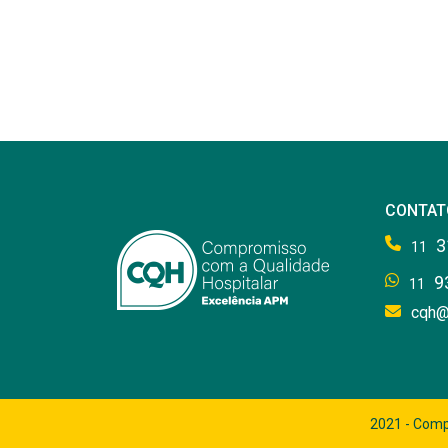
CONTAT
3
11
9
11
cqh@
2021 - Comp