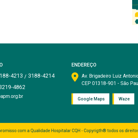
O
ENDEREÇO
188-4213
3188-4214
/
Av. Brigadeiro Luiz Antonio
CEP 01318-901 - São Pau
3219-4862
apm.org.br
Google Maps
Waze
romisso com a Qualidade Hospitalar CQH - Copyrigth® todos os direito