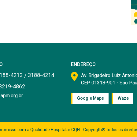
O
ENDEREÇO
188-4213
3188-4214
/
Av. Brigadeiro Luiz Antonio
CEP 01318-901 - São Pau
3219-4862
apm.org.br
Google Maps
Waze
romisso com a Qualidade Hospitalar CQH - Copyrigth® todos os direito