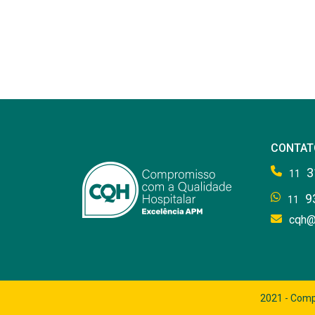
CONTAT
3
11
9
11
cqh@
2021 - Comp