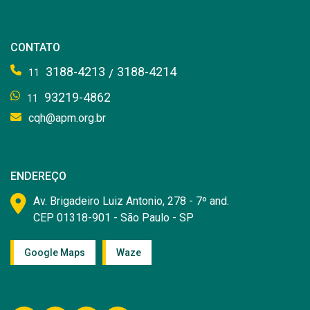
CONTATO
3188-4213
3188-4214
/
11
93219-4862
11
cqh@apm.org.br
ENDEREÇO
Av. Brigadeiro Luiz Antonio, 278 - 7º and.
CEP 01318-901 - São Paulo - SP
Google Maps
Waze