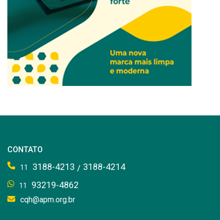
CONTATO
3188-4213
3188-4214
/
11
93219-4862
11
cqh@apm.org.br