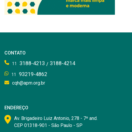
CONTATO
3188-4213
3188-4214
/
11
93219-4862
11
cqh@apm.org.br
ENDEREÇO
Av. Brigadeiro Luiz Antonio, 278 - 7º and.
CEP 01318-901 - São Paulo - SP