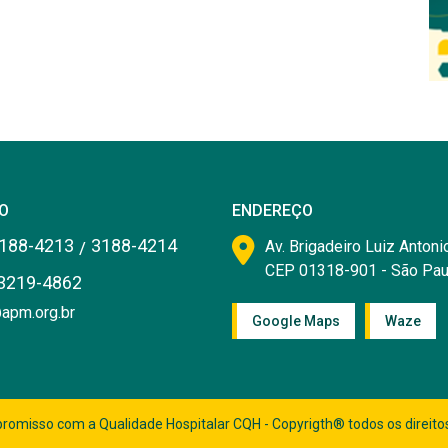
O
ENDEREÇO
188-4213
3188-4214
/
Av. Brigadeiro Luiz Antonio
CEP 01318-901 - São Pau
3219-4862
apm.org.br
Google Maps
Waze
romisso com a Qualidade Hospitalar CQH - Copyrigth® todos os direito