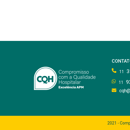
CONTAT
3
11
9
11
cqh@
2021 - Comp