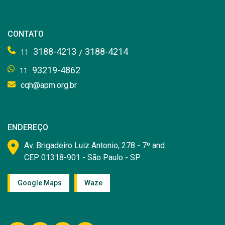
CONTATO
3188-4213
3188-4214
/
11
93219-4862
11
cqh@apm.org.br
ENDEREÇO
Av. Brigadeiro Luiz Antonio, 278 - 7º and.
CEP 01318-901 - São Paulo - SP
Google Maps
Waze