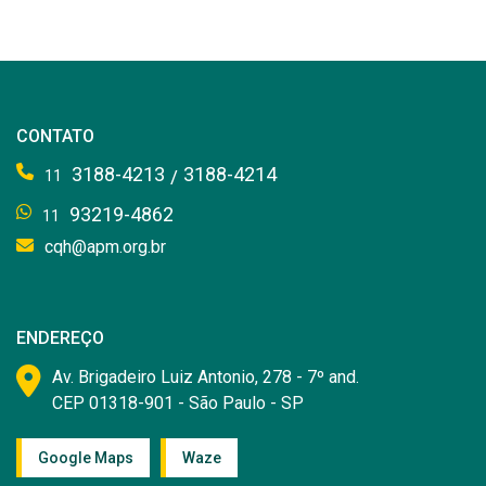
CONTATO
3188-4213
3188-4214
/
11
93219-4862
11
cqh@apm.org.br
ENDEREÇO
Av. Brigadeiro Luiz Antonio, 278 - 7º and.
CEP 01318-901 - São Paulo - SP
Google Maps
Waze