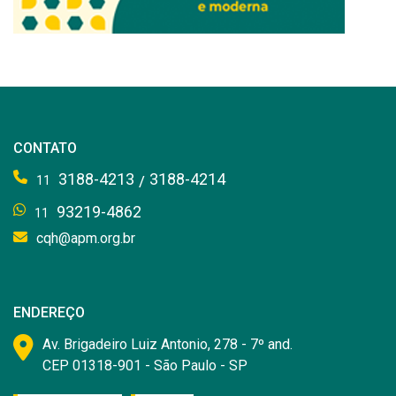
CONTATO
3188-4213
3188-4214
/
11
93219-4862
11
cqh@apm.org.br
ENDEREÇO
Av. Brigadeiro Luiz Antonio, 278 - 7º and.
CEP 01318-901 - São Paulo - SP