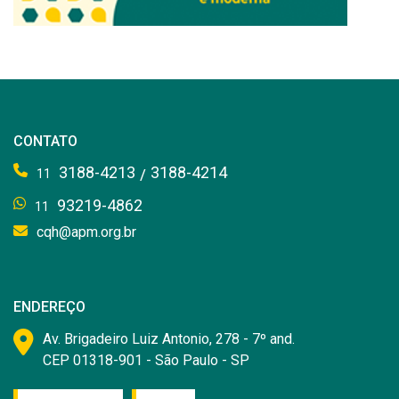
CONTATO
3188-4213
3188-4214
/
11
93219-4862
11
cqh@apm.org.br
ENDEREÇO
Av. Brigadeiro Luiz Antonio, 278 - 7º and.
CEP 01318-901 - São Paulo - SP