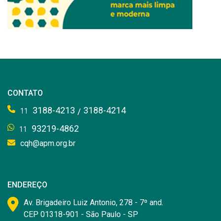
CONTATO
3188-4213
3188-4214
/
11
93219-4862
11
cqh@apm.org.br
ENDEREÇO
Av. Brigadeiro Luiz Antonio, 278 - 7º and.
CEP 01318-901 - São Paulo - SP