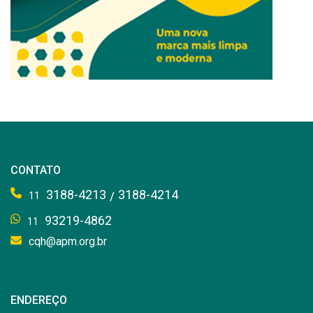
CONTATO
3188-4213
3188-4214
/
11
93219-4862
11
cqh@apm.org.br
ENDEREÇO