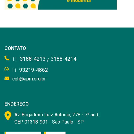
CONTATO
3188-4213
3188-4214
/
11
93219-4862
11
cqh@apm.org.br
ENDEREÇO
Av. Brigadeiro Luiz Antonio, 278 - 7º and.
CEP 01318-901 - São Paulo - SP